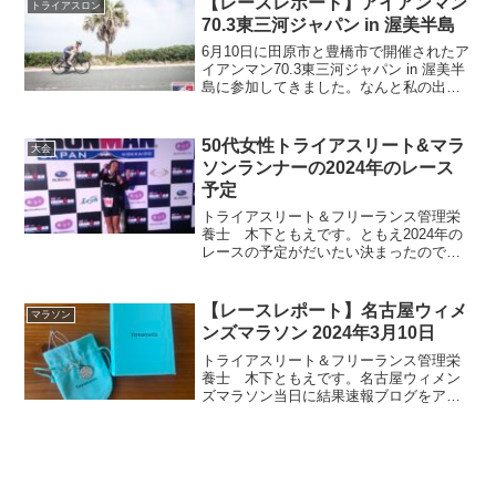
【レースレポート】アイアンマン
トライアスロン
催の中...
70.3東三河ジャパン in 渥美半島
6月10日に田原市と豊橋市で開催されたア
イアンマン70.3東三河ジャパン in 渥美半
島に参加してきました。なんと私の出身
地豊橋で開催される初めてのアイアンマ
ントライアスロンレース。アイアンマン
に出たくてトライアスロンを始めた私に
50代女性トライアスリート&マラ
大会
とっては夢...
ソンランナーの2024年のレース
予定
トライアスリート＆フリーランス管理栄
養士 木下ともえです。ともえ2024年の
レースの予定がだいたい決まったのでご
報告。2024年の出場予定マラソン大会マ
ラソンは過去の投稿でもご報告している
通り、以下の3つのレースに出場します。
【レースレポート】名古屋ウィメ
マラソン
2024年2月...
ンズマラソン 2024年3月10日
トライアスリート＆フリーランス管理栄
養士 木下ともえです。名古屋ウィメン
ズマラソン当日に結果速報ブログをアッ
プ。ともえ久しぶりに自己ベスト記録を
更新できたからかな？！間もなく1ヵ月が
過ぎ去ろうとしています。遅ればせなが
ら、名古屋ウィメンズマ...