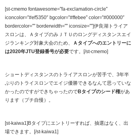
[st-cmemo fontawesome=”fa-exclamation-circle”
iconcolor=”#ef5350″ bgcolor=”#ffebee” color=”#000000″
bordercolor=”” borderwidth=”” iconsize=””]伊良湖トライア
スロンは、ＡタイプのみＪＴＵのロングディスタンスエイ
ジランキング対象大会のため、
Ａタイプへのエントリーに
は2020年JTU登録番号が必要
です。[/st-cmemo]
ショートディスタンスのトライアスロンが苦手で、3年半
ぶりのトライスロンでエイジ優勝できるなんて思っていな
かったのですができちゃったので
Bタイプのシード権
があ
ります（プチ自慢）。
[st-kaiwa1]Bタイプにエントリーすれば、抽選はなく、出
場できます。[/st-kaiwa1]