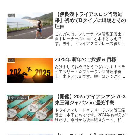
【伊良湖トライアスロン当選結
大会
果】初めてBタイプに出場とその
理由
こんばんは、フリーランス管理栄養士／
食トレーナーのmoeこと木下ともえで
す。去年、トライアスロンレース復帰を
しようと、フィリピンのセブで開催され
るIRONMAN 70.3 PHILIPPINESにエント
リーをしたのに全く練習しておらず、
2025年 新年のご挨拶 & 目標
大会
DN...
あけましておめでとうございます！トラ
イアスリート＆フリーランス管理栄養
士 木下ともえです。昨年はたくさんの
方にブログを読んでいただき、本当にあ
りがとうございました。ともえちなみ
に、2024年に投稿した記事のなかで一番
読んでいただいたのはこち...
【開催】2025 アイアンマン 70.3
トライアスロン
東三河ジャパン in 渥美半島
トライアスリート＆フリーランス管理栄
養士 木下ともえです。2024年も半分が
終わり、今日から後半戦スタート。私の
予定では、昨年に続き6月にアイアンマン
70.3東三河ジャパン in 渥美半島に出場す
る予定でした。しかし、1月末に今年の開