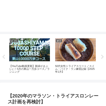
VLOG
練習
バ
アス
【YouTube動画更新】新緑がまぶ
50代女性トライアスリート／スイ
【4
しい！5月の東山一万歩コース／ラ
ム・バイク・ラン練習記録【2025
分ス
ンニング
年1月】
【2020年のマラソン・トライアスロンレー
ス計画を再検討】