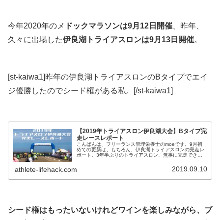
今年2020年のメ
ドックマラソンは9月12日開催
、昨年、
久々に出場した
伊良湖トライアスロンは9月13日開催
。
[st-kaiwa1]昨年の伊良湖トライアスロンのBタイプでエイ
ジ優勝したのでシード権がある私。[/st-kaiwa1]
【2019年トライアスロン伊良湖大会】Bタイプ完
走レースレポート
こんばんは、フリーランス管理栄養士のmoeです。9月初
めての更新は、もちろん、伊良湖トライアスロンの完走レ
ポート。3年半ぶりのトライアスロン、無事に完走できま
した。トライアスロン再チャレンジ日記は中途半端になっ
ていましたが（爆）、完走するた...
2019.09.10
athlete-lifehack.com
シード権はもったいないけれどワインを楽しみながら、ブ