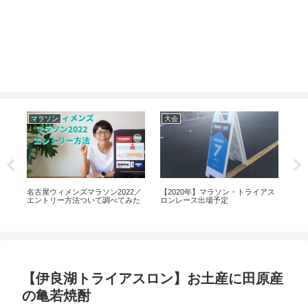
マラソン
大会
食
スイ
名古屋ウィメンズマラソン2022／
【2020年】マラソン・トライアス
アイ
24
エントリー方法ついて調べてみた
ロンレース出場予定
を
事
【伊良湖トライアスロン】お土産に田原産
の亀若焼酎