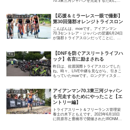
70.3東三河ジャパンを完走するためにや
ったこと、今回でついに最終回【機材・
道具編】です。ともえ実は機材・道具に
はあまりこだわりがないので、参考にな
【応援＆ミラーレス一眼で撮影】
アスリートカメラ
るかはわかりません（無...
第30回蒲郡オレンジトライスロン
こんばんは、moeです。アイアンマン
70.3セントレア・ジャパンの翌週6月24日
が蒲郡トライアスロンだってことに、セ
ントレアの応援に行って気づきました。
それほど、トライアスロンと遠い生活を
しているってことです。が、しかし、地
【DNFを防ぐアスリートライフハ
大会
元の大会なので、...
ック】名言に励まされる
昨日は、佐渡国際トライアスロンでした
ね。時々、LIVE中継を見ながら、引きこ
もっていたmoeです。ロングディスタン
ス日本選手権女子優勝の田中敬子ちゃん
がバイクからランのトランジの時にちょ
うど見られたのがラッキーでした。さ
アイアンマン70.3東三河ジャパン
トライアスロン
て、今日のアスリート...
を完走するためにやったこと【エ
ントリー編】
トライアスリート＆フリーランス管理栄
養士の木下ともえです。2023年6月10日
に田原市と豊橋市で開催されたIRONMAN
70.3 東三河ジャパン in 渥美半島に出場し
て無事に完走。うれしくて長文のレース