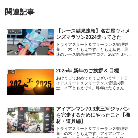
関連記事
【レース結果速報】名古屋ウィメ
マラソン
ンズマラソン2024走ってきた
トライアスリート＆フリーランス管理栄
養士 木下ともえです。ともえ私史上最
速のレース結果報告ブログ。2024年3月
10日名古屋ウィメンズマラソンのレース
当日にアップできるなんてすごい！詳細
なレースレポートは、また、後ほどアッ
2025年 新年のご挨拶 & 目標
大会
プする予定ですが、...
あけましておめでとうございます！トラ
イアスリート＆フリーランス管理栄養
士 木下ともえです。昨年はたくさんの
方にブログを読んでいただき、本当にあ
りがとうございました。ともえちなみ
に、2024年に投稿した記事のなかで一番
読んでいただいたのはこち...
アイアンマン70.3東三河ジャパン
道具
を完走するためにやったこと【機
材・道具編】
トライアスリート＆フリーランス管理栄
養士の木下ともえです。アイアンマン