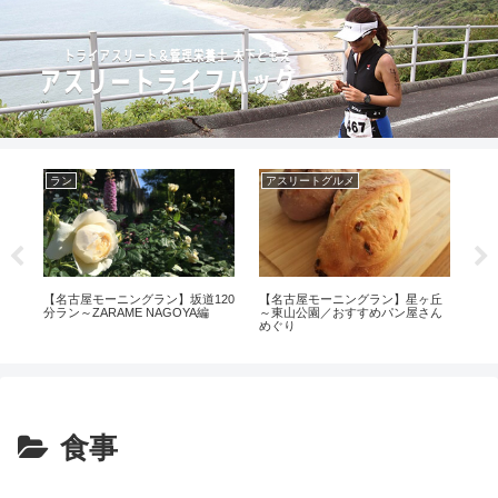
ラン
アスリートグルメ
ア
／
【名古屋モーニングラン】坂道120
【名古屋モーニングラン】星ヶ丘
東
振り
分ラン～ZARAME NAGOYA編
～東山公園／おすすめパン屋さん
めぐ
めぐり
下
食事