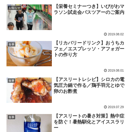
【栄養セミナーつき】いびがわマ
お知らせ
ラソン試走会バスツアーのご案内
2019.08.02
【リカバリードリンク】おうちカ
食事
フェ／エスプレッソ・アフォガー
トの作り方
2019.08.01
【アスリートレシピ】シロカの電
食事
気圧力鍋で作る／鶏手羽元とゆで
卵のお酢煮
2019.07.29
【アスリートの暑さ対策】熱中症
食事
を防ぐ！暑熱馴化とアイススラリ
ー