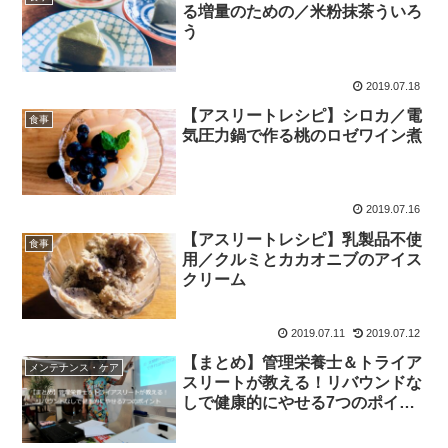
る増量のための／米粉抹茶ういろ
う
2019.07.18
【アスリートレシピ】シロカ／電
食事
気圧力鍋で作る桃のロゼワイン煮
2019.07.16
【アスリートレシピ】乳製品不使
食事
用／クルミとカカオニブのアイス
クリーム
2019.07.11
2019.07.12
【まとめ】管理栄養士＆トライア
メンテナンス・ケア
スリートが教える！リバウンドな
しで健康的にやせる7つのポイン
ト