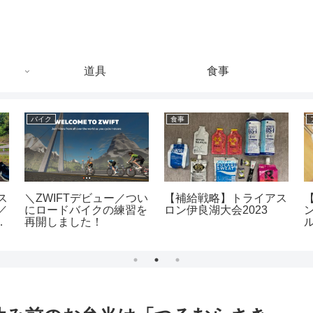
道具
食事
バイク
食事
ス
＼ZWIFTデビュー／つい
【補給戦略】トライアス
／
にロードバイクの練習を
ロン伊良湖大会2023
ス
再開しました！