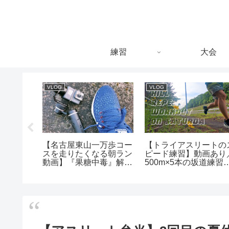
練習
大会
VLOG
VLOG
み2日目：
【名古屋東山一万歩コー
【トライアスリートの
国際空港
スを走りたくなる朝ラン
ピード練習】動画あり
目的は英
動画】『果糖中毒』解毒
500m×5本の坂道練習
ロン
のために
タート