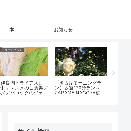
本
お知らせ
アスリートグルメ
ラン
バイク
【伊良湖トライアスロ
【名古屋モーニングラ
【ロー
ン】オススメのご褒美グ
ン】坂道120分ラン～
み】痛
ルメ／バロックのジェラ
ZARAME NAGOYA編
ドルの
ート