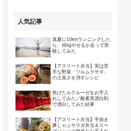
人気記事
真夏に10kmランニングした
ら、何kgやせるか走って実
験してみた
【アスリート弁当】実は苦
手な野菜「ツルムラサキ」
の土臭さを消すレシピ
焦げたルクルーゼをお手入
れしてみた／酸素系漂白剤
で漂白してみた結果
【アスリート弁当】手抜き
豚しゃぶサラダ弁当＆スー