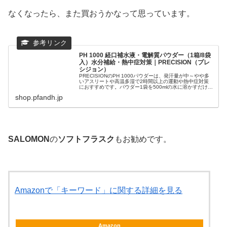
なくなったら、また買おうかなって思っています。
PH 1000 経口補水液・電解質パウダー（1箱/8袋
入）水分補給・熱中症対策｜PRECISION（プレ
シジョン）
PRECISIONのPH 1000パウダーは、発汗量が中～やや多
いアスリートや高温多湿で2時間以上の運動や熱中症対策
におすすめです。パウダー1袋を500mlの水に溶かすだけ
で、炭水化物17gとナトリウム500mgを含んだ低浸透圧の
shop.pfandh.jp
電解質飲料...
SALOMON
の
ソフトフラスク
もお勧めです。
Amazonで「キーワード」に関する詳細を見る
Amazon