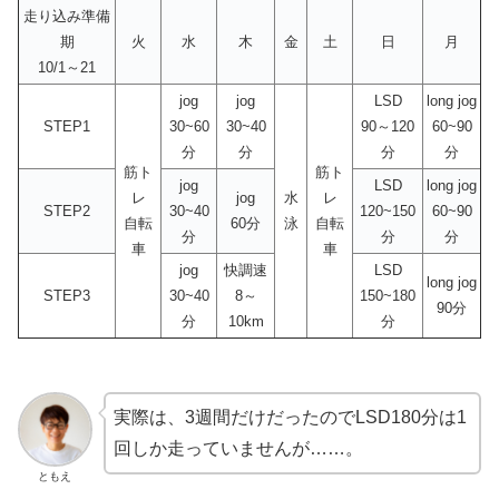
走り込み準備
期
火
水
木
金
土
日
月
10/1～21
jog
jog
LSD
long jog
STEP1
30~60
30~40
90～120
60~90
分
分
分
分
筋ト
筋ト
jog
LSD
long jog
レ
jog
水
レ
STEP2
30~40
120~150
60~90
自転
60分
泳
自転
分
分
分
車
車
jog
快調速
LSD
long jog
STEP3
30~40
8～
150~180
90分
分
10km
分
実際は、3週間だけだったのでLSD180分は1
回しか走っていませんが……。
ともえ