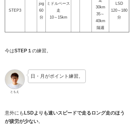
走
jog
ミドルペース
LSD
30km
STEP3
60
走
120～180
35～
分
10～15km
分
40km
隔週
今は
STEP１
の練習。
日・月がポイント練習。
ともえ
意外にも
LSDよりも速いスピードで走るロング走のほう
が疲労が少ない
。