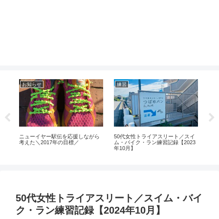
練習
大会
ト
スイ
50代女性トライアスリート／スイ
【2019年トライアスロン伊良湖大
【
23
ム・バイク・ラン練習記録【2024
会】Bタイプ完走レースレポート
ン伊
年7月】
50代女性トライアスリート／スイム・バイ
ク・ラン練習記録【2024年10月】