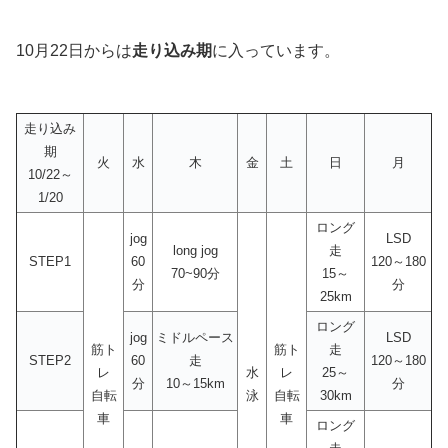
10月22日からは
走り込み期
に入っています。
走り込み
期
火
水
木
金
土
日
月
10/22～
1/20
ロング
jog
LSD
long jog
走
STEP1
60
120～180
70~90分
15～
分
分
25km
ロング
jog
ミドルペース
LSD
筋ト
筋ト
走
STEP2
60
走
120～180
レ
水
レ
25～
分
10～15km
分
自転
泳
自転
30km
車
車
ロング