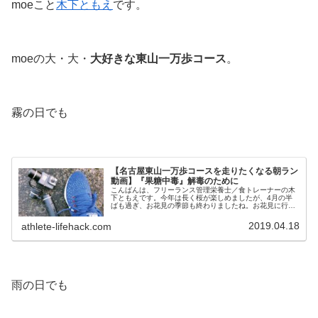
moeこと
木下ともえ
です。
moeの大・大・
大好きな東山一万歩コース
。
霧の日でも
【名古屋東山一万歩コースを走りたくなる朝ラン
動画】『果糖中毒』解毒のために
こんばんは、フリーランス管理栄養士／食トレーナーの木
下ともえです。今年は長く桜が楽しめましたが、4月の半
ばも過ぎ、お花見の季節も終わりましたね。お花見に行け
なかった方は、私のお花見ランの動画をご覧ください。お
花見ランのコースは、Runtri...
2019.04.18
athlete-lifehack.com
雨の日でも