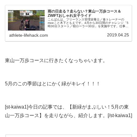
雨の日走る？走らない？東山一万歩コース＆
ZWIFTおしゃれ女子ライド
こんばんは、フリーランス管理栄養士／食トレーナーの
moeこと木下ともえです。4月から30日間のチャレンジ「5
時30分スタート／朝ローラー30分」を実施中です。仕事の
ため、2日間実家に帰っていたのでできない日があり、現
在23日目。平成から令和...
2019.04.25
athlete-lifehack.com
東山一万歩コースに行きたくなっちゃいます。
5月のこの季節はとにかく緑がキレイ！！！
[st-kaiwa1]今日の記事では、【新緑がまぶしい！5月の東
山一万歩コース】を走りながら、紹介します。[/st-kaiwa1]