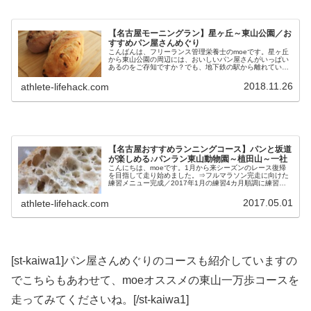
【名古屋モーニングラン】星ヶ丘～東山公園／お
すすめパン屋さんめぐり
こんばんは、フリーランス管理栄養士のmoeです。星ヶ丘
から東山公園の周辺には、おいしいパン屋さんがいっぱい
あるのをご存知ですか？でも、地下鉄の駅から離れている
お店も多いのが難点。ならば、走っていこう！ってこと
で、6店のおいしいパン屋さんをめ...
2018.11.26
athlete-lifehack.com
【名古屋おすすめランニングコース】パンと坂道
が楽しめる♪パンラン東山動物園～植田山～一社
こんにちは、moeです。1月から来シーズンのレース復帰
を目指して走り始めました。⇒フルマラソン完走に向けた
練習メニュー完成／2017年1月の練習4カ月順調に練習は
進んでいます。⇒フルマラソン完走に向けた練習／2017年
2月の練習計画と途中経...
2017.05.01
athlete-lifehack.com
[st-kaiwa1]パン屋さんめぐりのコースも紹介していますの
でこちらもあわせて、moeオススメの東山一万歩コースを
走ってみてくださいね。[/st-kaiwa1]