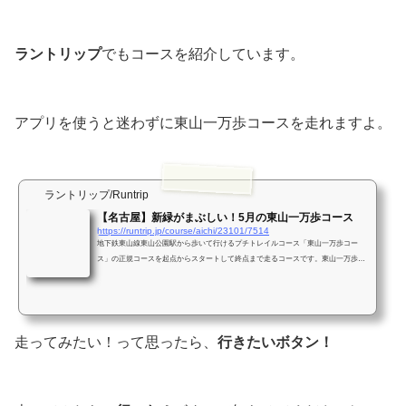
ラントリップ
でもコースを紹介しています。
アプリを使うと迷わずに東山一万歩コースを走れますよ。
ラントリップ/Runtrip
【名古屋】新緑がまぶしい！5月の東山一万歩コース
https://runtrip.jp/course/aichi/23101/7514
地下鉄東山線東山公園駅から歩いて行けるプチトレイルコース「東山一万歩コー
ス」の正規コースを起点からスタートして終点まで走るコースです。東山一万歩コ
ースはどんな季節でも気持ちよく走れるコースですが、5月の新緑はまぶしく、エネ
ルギーをいっぱいもらえます。
走ってみたい！って思ったら、
行きたいボタン！