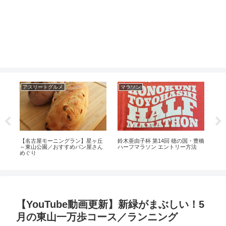
アスリートグルメ
マラソン
マ
リー
【名古屋モーニングラン】星ヶ丘
鈴木亜由子杯 第14回 穂の国・豊橋
20
～東山公園／おすすめパン屋さん
ハーフマラソン エントリー方法
チ
めぐり
イ
【YouTube動画更新】新緑がまぶしい！5
月の東山一万歩コース／ランニング