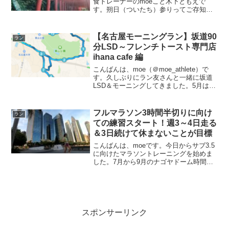
食トレーナーのmoeこと木下ともえで
す。朔日（ついたち）参りってご存知で
すか？moeは今年の2月から毎月月初にお
稲荷さんに参拝に行くことにしていま
す。歩いていくのももったいなので、お
【名古屋モーニングラン】坂道90
ラン
稲荷さんまで走って行き...
分LSD～フレンチトースト専門店
ihana cafe 編
こんばんは、moe（＠moe_athlete）で
す。久しぶりにラン友さんと一緒に坂道
LSD＆モーニングしてきました。5月は、
覚王山のZARAMEに行きました。⇒【名
古屋モーニングラン】坂道120分ラン～
ZARAME NAGOYA編坂道90分...
フルマラソン3時間半切りに向け
ラン
ての練習スタート！週3～4日走る
＆3日続けて休まないことが目標
こんばんは、moeです。今日からサブ3.5
に向けたマラソントレーニングを始めま
した。7月から9月のナゴヤドーム時間リ
レーマラソンまで、ほとんど走ってませ
んでした。9月の走行距離
11.15km・・・。フルマラソンベストタ
イム3時間34分59分...
スポンサーリンク