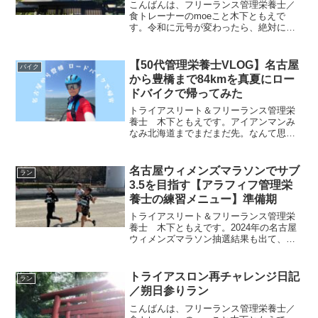
こんばんは、フリーランス管理栄養士／
食トレーナーのmoeこと木下ともえで
す。令和に元号が変わったら、絶対に実
行したかった熱田神宮への令和ご朱印ラ
ン。東山動植物園から熱田神宮まで走っ
て、令和のご朱印をいただいてきまし
【50代管理栄養士VLOG】名古屋
バイク
た。【名古屋】東山動植物園...
から豊橋まで84kmを真夏にロー
ドバイクで帰ってみた
トライアスリート＆フリーランス管理栄
養士 木下ともえです。アイアンマンみ
なみ北海道までまだまだ先。なんて思っ
ていたら、1か月を切っていました。スイ
ム・バイク・ランとトライアスロンの３
種目のなかで一番足りていない練習が外
名古屋ウィメンズマラソンでサブ
ラン
でバイクに乗ること。限...
3.5を目指す【アラフィフ管理栄
養士の練習メニュー】準備期
トライアスリート＆フリーランス管理栄
養士 木下ともえです。2024年の名古屋
ウィメンズマラソン抽選結果も出て、名
古屋の街は女性ランナーが増えてきまし
た。私も目標タイムを設定し、久しぶり
にトレーニング計画も立案し、走り始め
トライアスロン再チャレンジ日記
ラン
ました。この記事では...
／朔日参りラン
こんばんは、フリーランス管理栄養士／