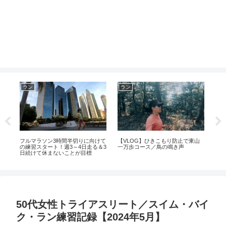
ラン
ラン
大
ン
フルマラソン3時間半切りに向けて
【VLOG】ひきこもり防止で東山
20
ト
の練習スタート！週3～4日走る＆3
一万歩コース／鳥の鳴き声
中
日続けて休まないことが目標
50代女性トライアスリート／スイム・バイ
ク・ラン練習記録【2024年5月】