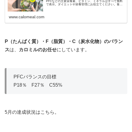
PFCなどの主要栄養素、ビタミン、ミネラルはすべて無料
で表示。ダイエットや栄養管理にお役立てください。食事
や体重、血圧、血糖値だけをカメラロールから自動で判
別・解析し、簡単に記録ができます。
www.calomeal.com
P（たんぱく質）・F（脂質）・C（炭水化物）のバラン
ス
は、
カロミルのお任せ
にしています。
PFCバランスの目標
P18％ F27％ C55%
5月の達成状況はこちら。