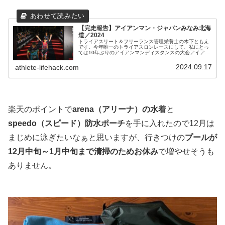
【完走報告】アイアンマン・ジャパンみなみ北海
道／2024
トライアスリート＆フリーランス管理栄養士の木下ともえ
です。今年唯一のトライアスロンレースにして、私にとっ
ては10年ぶりのアイアンマンディスタンスの大会アイアン
マン・ジャパンみなみ北海道に出場してきました。久しぶ
りのアイアンマンディスタンス（...
2024.09.17
athlete-lifehack.com
楽天のポイントで
arena（アリーナ）の水着
と
speedo（スピード）防水ポーチ
を手に入れたので12月は
まじめに泳ぎたいなぁと思いますが、行きつけの
プールが
12月中旬～1月中旬まで清掃のためお休み
で増やせそうも
ありません。