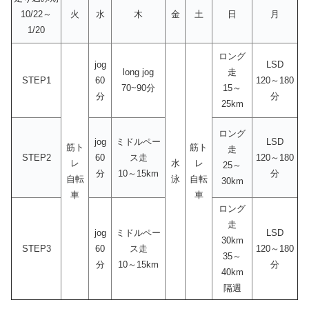
10/22～
火
水
木
金
土
日
月
1/20
ロング
jog
LSD
long jog
走
STEP1
60
120～180
70~90分
15～
分
分
25km
ロング
jog
ミドルペー
LSD
筋ト
筋ト
走
STEP2
60
ス走
120～180
レ
水
レ
25～
分
10～15km
分
自転
泳
自転
30km
車
車
ロング
走
jog
ミドルペー
LSD
30km
STEP3
60
ス走
120～180
35～
分
10～15km
分
40km
隔週