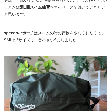
冬は全く泳いでいない時期もあったのでプールがやってい
るときは
週1回スイム練習
をマイペースで続けていきたい
と思います。
speedo
の
ポーチ
はスイムの時の荷物を少なくしたくて、
SMLと3サイズで一番小さい
S
にしました。