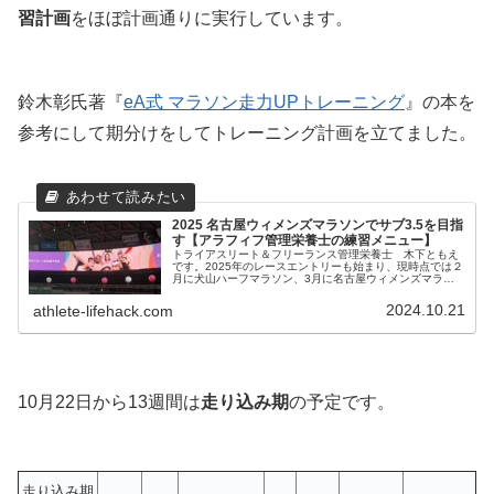
習計画
をほぼ計画通りに実行しています。
鈴木彰氏著『
eA式 マラソン走力UPトレーニング
』の本を
参考にして期分けをしてトレーニング計画を立てました。
2025 名古屋ウィメンズマラソンでサブ3.5を目指
す【アラフィフ管理栄養士の練習メニュー】
トライアスリート＆フリーランス管理栄養士 木下ともえ
です。2025年のレースエントリーも始まり、現時点では２
月に犬山ハーフマラソン、3月に名古屋ウィメンズマラソ
ンと豊橋ハーフマラソンにエントリーしました。目標タイ
ムは、犬山ハーフ100分切り...
2024.10.21
athlete-lifehack.com
10月22日から13週間は
走り込み期
の予定です。
走り込み期