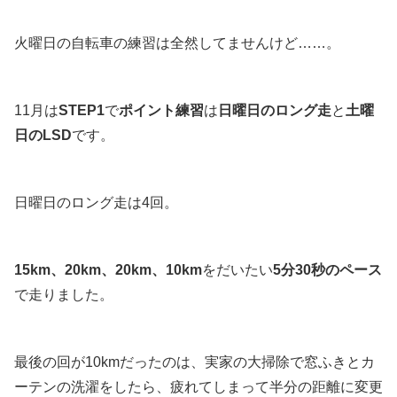
火曜日の自転車の練習は全然してませんけど……。
11月は
STEP1
で
ポイント練習
は
日曜日のロング走
と
土曜
日のLSD
です。
日曜日のロング走は4回。
15km、20km、20km、10km
をだいたい
5分30秒のペース
で走りました。
最後の回が10kmだったのは、実家の大掃除で窓ふきとカ
ーテンの洗濯をしたら、疲れてしまって半分の距離に変更