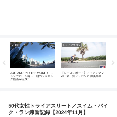
マラソン
ラン
ラ
マン
2024年犬山ハーフマラソン5年ぶ
5月のトレーニング経過とアスリー
フ
島
りに再開／過去の記録と来年の目
トにも大切なPDCAオススメ本
2
標タイム
『鬼速PDCA』
50代女性トライアスリート／スイム・バイ
ク・ラン練習記録【2024年11月】