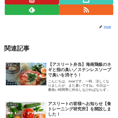
moe
関連記事
【アスリート弁当】海南鶏飯のネ
食事
ギと指の臭い／ステンレスソープ
で臭いを消そう！
こんにちは、moeです。一時、涼しくな
りましたが、また暑いですね。今日は一
番熱い時間帯に外出しなければならず、
死にそうでした。日中、屋外で仕事をし
ている方、外出しなければならない方は
本当に大変だと思いました。私はそんな
アスリートの皆様へお知らせ【食
お知らせ
時間に外に出なくてもい...
トレーニング研究所】を開設しま
した！