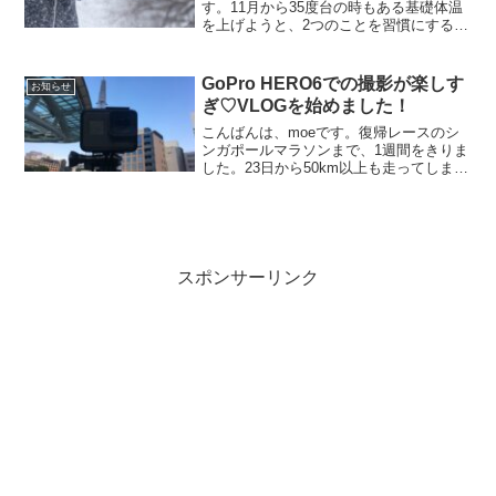
す。11月から35度台の時もある基礎体温
を上げようと、2つのことを習慣にするこ
とに決めました。⇒基礎体温35度台！こ
の冬、体温を上げるための2つの方法この
冬の低体温＆冷え性対策 湯船に30分以...
GoPro HERO6での撮影が楽しす
お知らせ
ぎ♡VLOGを始めました！
こんばんは、moeです。復帰レースのシ
ンガポールマラソンまで、1週間をきりま
した。23日から50km以上も走ってしま
い、いきなりたくさん走りすぎ（10月の
走行距離はな56.6kmでした・・・）。シ
ンガポールマラソンまでは軽めのジョグ
にしよう...
スポンサーリンク