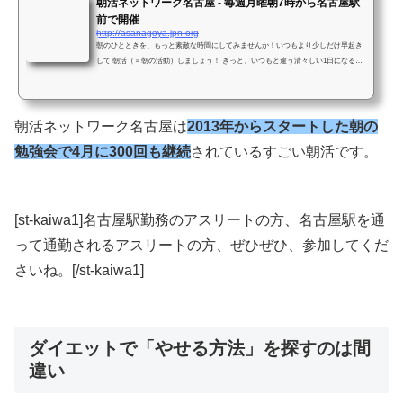
朝活ネットワーク名古屋 - 毎週月曜朝7時から名古屋駅
前で開催
http://asanagoya.jpn.org
朝のひとときを、もっと素敵な時間にしてみませんか！いつもより少しだけ早起き
して 朝活（＝朝の活動）しましょう！ きっと、いつもと違う清々しい1日になるこ
と間違いなしです！2013年1月から毎週月曜日 名古屋駅前(エニシア名駅店さん)で朝
7時から朝活を行っています。
朝活ネットワーク名古屋は
2013年からスタートした朝の
勉強会で4月に300回も継続
されているすごい朝活です。
[st-kaiwa1]名古屋駅勤務のアスリートの方、名古屋駅を通
って通勤されるアスリートの方、ぜひぜひ、参加してくだ
さいね。[/st-kaiwa1]
ダイエットで「やせる方法」を探すのは間
違い