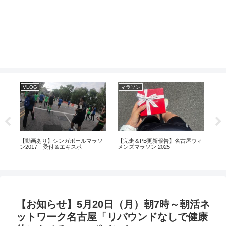
VLOG
マラソン
練
O
【動画あり】シンガポールマラソ
【完走＆PB更新報告】名古屋ウィ
50
きた
ン2017 受付＆エキスポ
メンズマラソン 2025
ム・
年1
【お知らせ】5月20日（月）朝7時～朝活ネ
ットワーク名古屋「リバウンドなしで健康