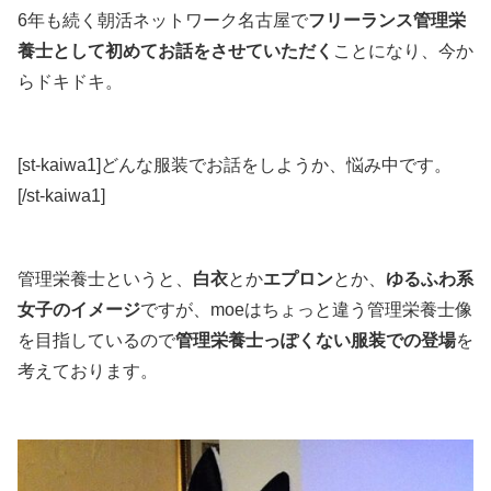
6年も続く朝活ネットワーク名古屋で
フリーランス管理栄
養士として初めてお話をさせていただく
ことになり、今か
らドキドキ。
[st-kaiwa1]どんな服装でお話をしようか、悩み中です。
[/st-kaiwa1]
管理栄養士というと、
白衣
とか
エプロン
とか、
ゆるふわ系
女子のイメージ
ですが、moeはちょっと違う管理栄養士像
を目指しているので
管理栄養士っぽくない服装での登場
を
考えております。