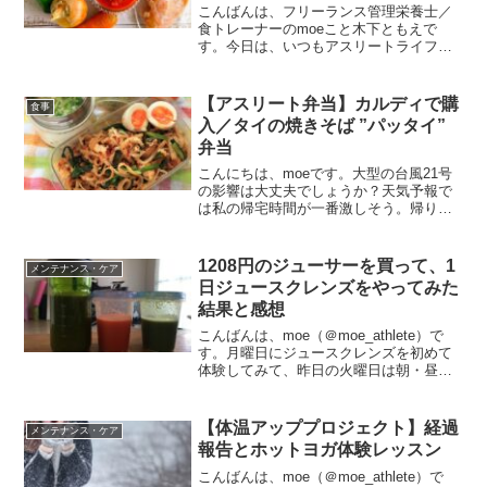
こんばんは、フリーランス管理栄養士／
食トレーナーのmoeこと木下ともえで
す。今日は、いつもアスリートライフハ
ックをご覧いただいているアスリートの
皆様にお知らせです。アスリートの皆様
へお知らせ【食トレーニング研究所】を
【アスリート弁当】カルディで購
食事
開設しました！昨年11月...
入／タイの焼きそば ”パッタイ”
弁当
こんにちは、moeです。大型の台風21号
の影響は大丈夫でしょうか？天気予報で
は私の帰宅時間が一番激しそう。帰りが
とっても心配です。皆様もお気をつけく
ださいね。2018年9月2日（月）のアスリ
ート弁当9月初めてのアスリート弁当で
1208円のジューサーを買って、1
メンテナンス・ケア
す。週末に実家...
日ジュースクレンズをやってみた
結果と感想
こんばんは、moe（＠moe_athlete）で
す。月曜日にジュースクレンズを初めて
体験してみて、昨日の火曜日は朝・昼は
回復食、夜は普段通りのご飯にワインを
飲み、無事に完了しましたので結果の報
告をします。体重と体脂肪率の変化【体
【体温アッププロジェクト】経過
メンテナンス・ケア
重＆体脂肪率...
報告とホットヨガ体験レッスン
こんばんは、moe（＠moe_athlete）で