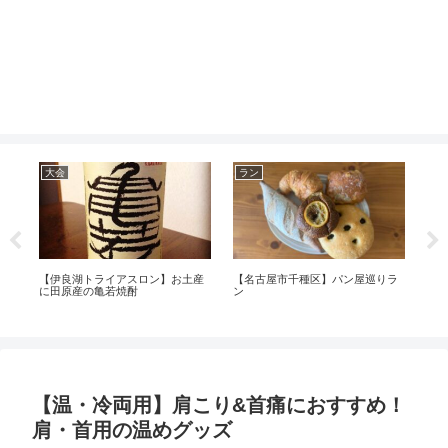
大会
ラン
VL
イ
【伊良湖トライアスロン】お土産
【名古屋市千種区】パン屋巡りラ
【
に田原産の亀若焼酎
ン
習】
習
【温・冷両用】肩こり&首痛におすすめ！
肩・首用の温めグッズ