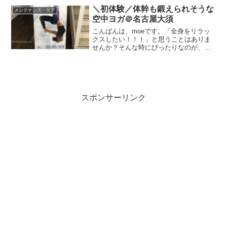
いたのでいいかなと思い、ずっと固いま
＼初体験／体幹も鍛えられそうな
メンテナンス・ケア
までした。でも、体が柔...
空中ヨガ＠名古屋大須
こんばんは、moeです。「全身をリラッ
クスしたい！！！」と思うことはありま
せんか？そんな時にぴったりなのが、エ
アリアルヨガです。エアリアルヨガの体
験レッスンに行ってきたのでレポートし
ます。エアリアルヨガとは空中ヨガ、ハ
ンモックヨガとも呼ばれ...
スポンサーリンク