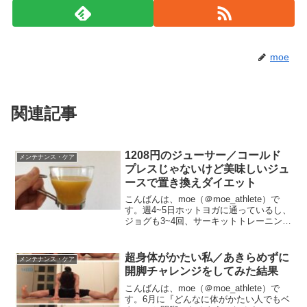
moe
関連記事
1208円のジューサー／コールド
メンテナンス・ケア
プレスじゃないけど美味しいジュ
ースで置き換えダイエット
こんばんは、moe（＠moe_athlete）で
す。週4~5日ホットヨガに通っているし、
ジョグも3~4回、サーキットトレーニング
も3回、HIITも週5日してるのに、体重＆
体脂肪率減らない（涙）。⇒フルマラソ
ン完走に向けた練習／2017年4月...
超身体がかたい私／あきらめずに
メンテナンス・ケア
開脚チャレンジをしてみた結果
こんばんは、moe（＠moe_athlete）で
す。6月に『どんなに体がかたい人でもベ