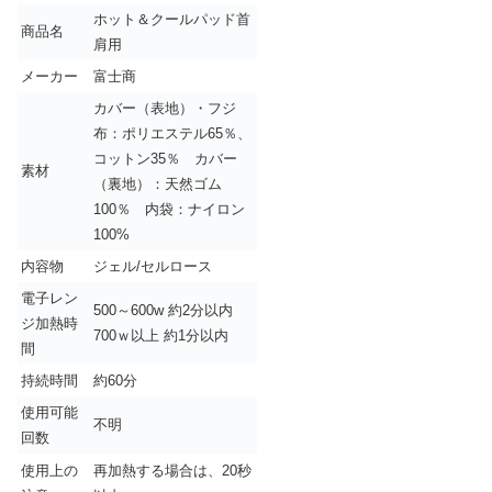
ホット＆クールパッド首
商品名
肩用
メーカー
富士商
カバー（表地）・フジ
布：ポリエステル65％、
コットン35％ カバー
素材
（裏地）：天然ゴム
100％ 内袋：ナイロン
100%
内容物
ジェル/セルロース
電子レン
500～600w 約2分以内
ジ加熱時
700ｗ以上 約1分以内
間
持続時間
約60分
使用可能
不明
回数
使用上の
再加熱する場合は、20秒