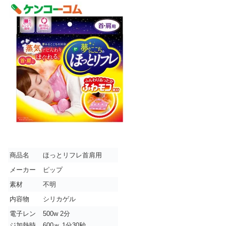
商品名
ほっとリフレ首肩用
メーカー
ピップ
素材
不明
内容物
シリカゲル
電子レン
500w 2分
ジ加熱時
600ｗ 1分30秒