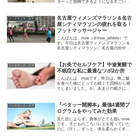
ターッと開脚できるようになるすごい方
法』に出会って、4週間、このメソッドに
そってストレッチをしていました。
⇒『ベタッー開脚本』最強4週間プログラ
名古屋ウィメンズマラソン＆名古
メンテナンス・ケア
ムをやって...
屋シティマラソンの疲れを取る！
フットマッサージャー
こんばんは、moe（＠moe_athlete）で
す。今日は名古屋ウィメンズマラソン＆
名古屋シティマラソン。名古屋の街中を
たくさんのランナーが駆け抜けた日でし
たね。↑2016年のウィメンズマラソンの
私。153gという軽量のNewtonのMV3...
【お灸でセルフケア】中途覚醒で
メンテナンス・ケア
不眠症な私に最適なツボ2か所
こんばんは、moeです。昨日は、晩ご飯
を食べた後にとっても眠くて20時から寝
てしまいました。が。あまりの眠さに夜
お灸をせずに寝てしまったので、深い眠
りができておらず、お疲れ気味な朝でし
た。⇒【お灸の効果】久しぶりにぐっす
『ベタッー開脚本』最強4週間プ
メンテナンス・ケア
り睡眠でスッキリ目覚...
ログラムをやってみた効果
見た目によらず、身体がとても固いmoe
です。子どものころバレエを習っていた
のに（汗）。ずっと、体を柔らかくする
方法はないかな～と探していましたが、
柔らかくなくてもそれなりに運動できて