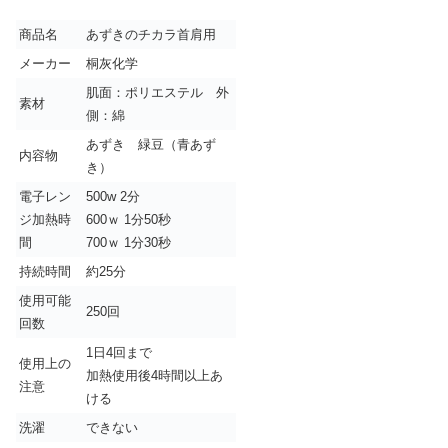
商品名
あずきのチカラ首肩用
メーカー
桐灰化学
肌面：ポリエステル 外
素材
側：綿
あずき 緑豆（青あず
内容物
き）
電子レン
500w 2分
ジ加熱時
600ｗ 1分50秒
間
700ｗ 1分30秒
持続時間
約25分
使用可能
250回
回数
1日4回まで
使用上の
加熱使用後4時間以上あ
注意
ける
洗濯
できない