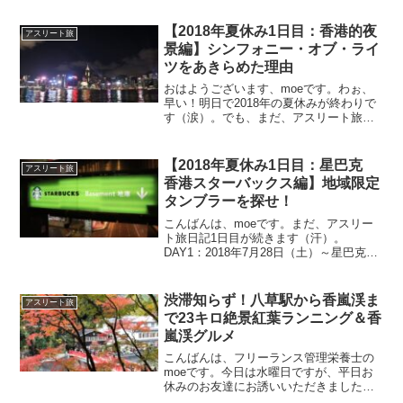
【2018年夏休み1日目：香港的夜
アスリート旅
景編】シンフォニー・オブ・ライ
ツをあきらめた理由
おはようございます、moeです。わぉ、
早い！明日で2018年の夏休みが終わりで
す（涙）。でも、まだ、アスリート旅日
記は1日目でスミマセン。日本に帰っても
頑張って更新したいと思います。DAY1：
2018年7月28日（土）～香港的夜景編～
【2018年夏休み1日目：星巴克
アスリート旅
世界三...
香港スターバックス編】地域限定
タンブラーを探せ！
こんばんは、moeです。まだ、アスリー
ト旅日記1日目が続きます（汗）。
DAY1：2018年7月28日（土）～星巴克
香港スターバックス編～尖沙咀東部海濱
公園（Tsim Sha Tsui East Promenade）
アクア・ルナで海上から香...
渋滞知らず！八草駅から香嵐渓ま
アスリート旅
で23キロ絶景紅葉ランニング＆香
嵐渓グルメ
こんばんは、フリーランス管理栄養士の
moeです。今日は水曜日ですが、平日お
休みのお友達にお誘いいただきましたの
で、愛知県の紅葉の名所「香嵐渓（こう