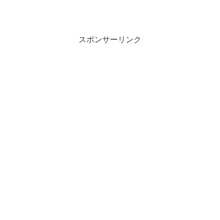
うか？長い休暇を利用して合宿をしてい
た方、家族サービスに専念していた方、
お休み関係なく働いてい...
スポンサーリンク