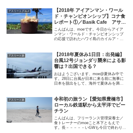
らんけい）」へ行ってきました。もちろ
ん、走っていきました。紅葉の季節、香
【2018年 アイアンマン・ワール
アスリートグルメ
嵐渓は激混み。車で行く...
ド・チャンピオンシップ】コナ食
レポート①／Basik Cafe アサイ
ーボウル
こんばんは、moeです。今日からアイア
ンマン・ワールド・チャンピオンシップ
の応援で訪れたハワイ島のカイルア・コ
ナの食レポも少しずつアップしていきま
す。カイルア・コナのアリイ・ドライブ
近くのホテルにずっと滞在していたの
【2018年夏休み1日目：出発編】
アスリート旅
で、その近辺のお店が中心...
台風12号ジョンダリ襲来による影
響は？出国できる？
おはようございます、moe@夏休み中で
す。28日に台風が日本に来る前に無事に
日本を脱出をして、海外で夏休みを満喫
中です。これから1週間、夏休みの毎日を
ブログに綴っていきます。そういえば、
昨日7月29日はTOEIC受験予定でした。5
令和初の旅ラン【愛知県豊橋市】
アスリート旅
月のTOE...
ローカル鉄道駅から太平洋でビー
チラン
こんばんは、フリーランス管理栄養士／
食トレーナーのmoeこと木下ともえで
す。長－－－－－いGWも今日で終わりな
アスリートの方も多いのではないでしょ