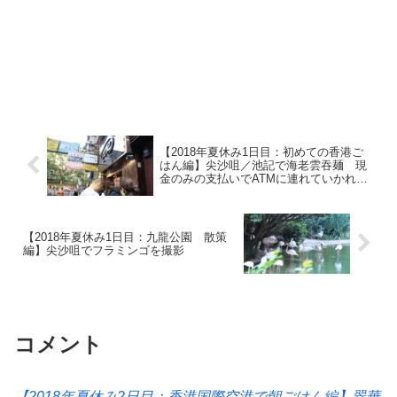
【2018年夏休み1日目：初めての香港ご
はん編】尖沙咀／池記で海老雲吞麺 現
金のみの支払いでATMに連れていかれた
話
【2018年夏休み1日目：九龍公園 散策
編】尖沙咀でフラミンゴを撮影
コメント
【2018年夏休み2日目：香港国際空港で朝ごはん編】翠華