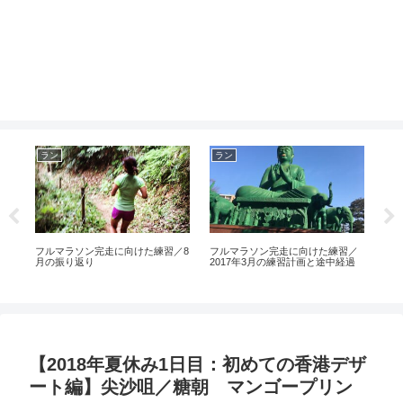
ラン
ラン
マ
ト
フルマラソン完走に向けた練習／8
フルマラソン完走に向けた練習／
【完
11
月の振り返り
2017年3月の練習計画と途中経過
メン
【2018年夏休み1日目：初めての香港デザ
ート編】尖沙咀／糖朝 マンゴープリン