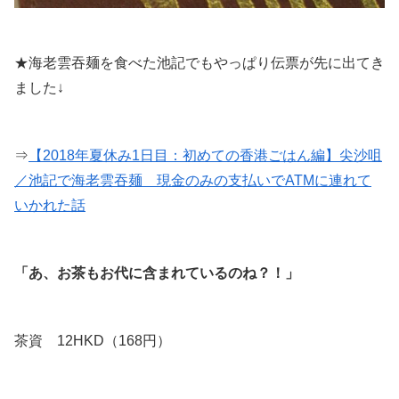
★海老雲吞麺を食べた池記でもやっぱり伝票が先に出てき
ました↓
⇒
【2018年夏休み1日目：初めての香港ごはん編】尖沙咀
／池記で海老雲吞麺 現金のみの支払いでATMに連れて
いかれた話
「あ、お茶もお代に含まれているのね？！」
茶資 12HKD（168円）