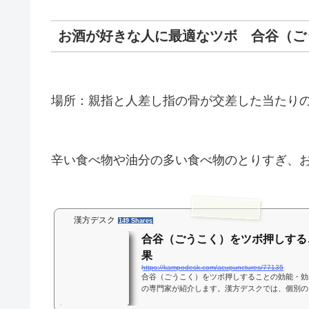
お酒が好きな人に最適なツボ 合谷（ご
場所：親指と人差し指の骨が交差した当たり
辛い食べ物や油分の多い食べ物のとりすぎ、
漢方デスク
149 Shares
合谷（ごうこく）をツボ押しする
果
https://kampodesk.com/acupunctures/77135
合谷（ごうこく）をツボ押しすることの効能・効
の専門家が紹介します。漢方デスクでは、個別の
漢方の情報が見つかります。