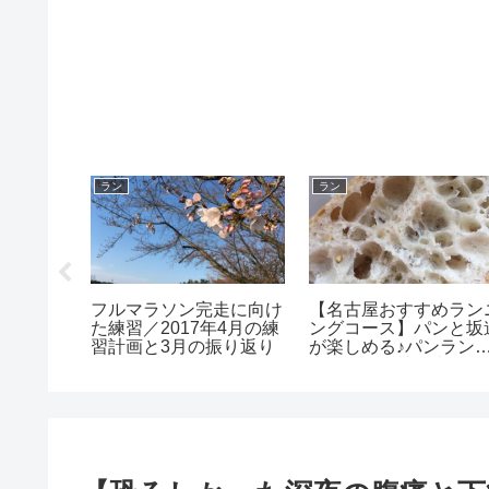
ラン
ラン
ンガポー
フルマラソン完走に向け
【名古屋おすすめラン
7 受付
た練習／2017年4月の練
ングコース】パンと坂
習計画と3月の振り返り
が楽しめる♪パンラン
山動物園～植田山～一