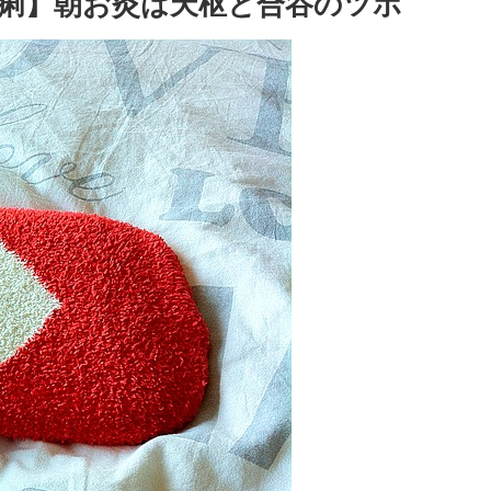
痢】朝お灸は天枢と合谷のツボ