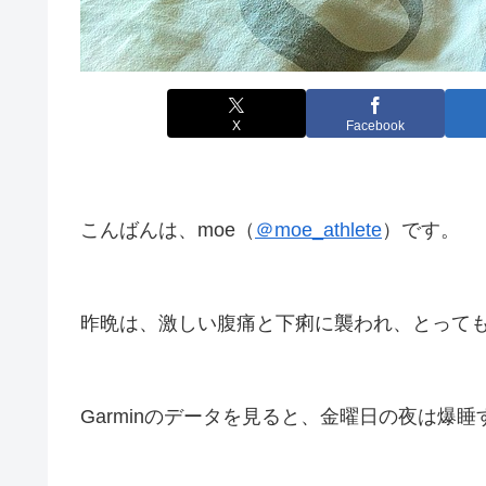
X
Facebook
こんばんは、moe（
＠moe_athlete
）です。
昨晩は、
激しい腹痛と下痢
に襲われ、とっても
Garminのデータを見ると、金曜日の夜は爆