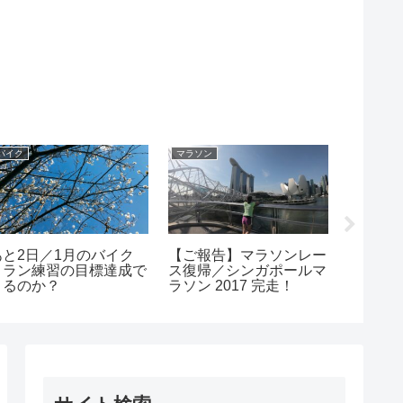
バイク
マラソン
練習
あと2日／1月のバイク
【ご報告】マラソンレー
50代女
＆ラン練習の目標達成で
ス復帰／シンガポールマ
ート／
きるのか？
ラソン 2017 完走！
ラン練習
月】