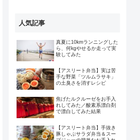
人気記事
真夏に10kmランニングした
ら、何kgやせるか走って実
験してみた
【アスリート弁当】実は苦
手な野菜「ツルムラサキ」
の土臭さを消すレシピ
焦げたルクルーゼをお手入
れしてみた／酸素系漂白剤
で漂白してみた結果
【アスリート弁当】手抜き
豚しゃぶサラダ弁当＆スー