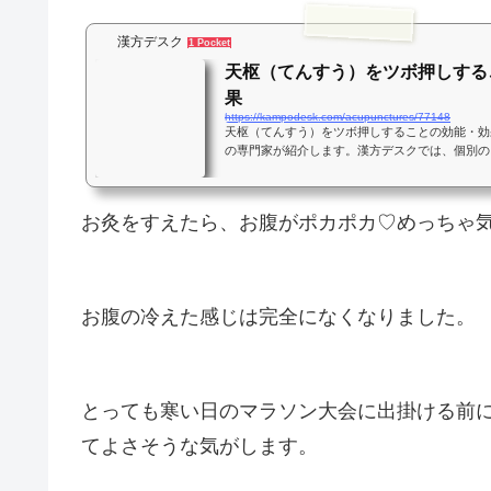
漢方デスク
1 Pocket
天枢（てんすう）をツボ押しする
果
https://kampodesk.com/acupunctures/77148
天枢（てんすう）をツボ押しすることの効能・効
の専門家が紹介します。漢方デスクでは、個別の
漢方の情報が見つかります。
お灸をすえたら、
お腹がポカポカ♡
めっちゃ
お腹の冷えた感じは完全になくなりました。
とっても寒い日のマラソン大会に出掛ける前
てよさそうな気がします。