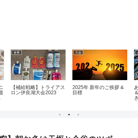
食事
大会
ニ
【補給戦略】トライアス
2025年 新年のご挨拶 &
道
ロン伊良湖大会2023
目標
東
社