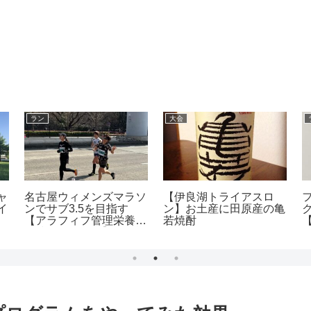
ラン
大会
ャ
名古屋ウィメンズマラソ
【伊良湖トライアスロ
イ
ンでサブ3.5を目指す
ン】お土産に田原産の亀
【アラフィフ管理栄養士
若焼酎
【
の練習メニュー】準備期