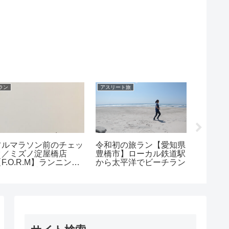
ラン
アスリート旅
バイク
フルマラソン前のチェッ
令和初の旅ラン【愛知県
トライ
ク／ミズノ淀屋橋店
豊橋市】ローカル鉄道駅
ンジ日記
F.O.R.M】ランニング
から太平洋でビーチラン
ばしの
フォーム診断システム
ール編