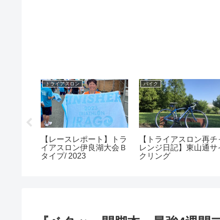
トライアスロン
バイク
ングラ
【レースレポート】トラ
【トライアスロン再チ
公園一万
イアスロン伊良湖大会Ｂ
レンジ日記】東山通サ
コース
タイプ/ 2023
クリング