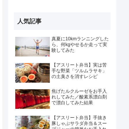
人気記事
真夏に10kmランニングした
ら、何kgやせるか走って実
験してみた
【アスリート弁当】実は苦
手な野菜「ツルムラサキ」
の土臭さを消すレシピ
焦げたルクルーゼをお手入
れしてみた／酸素系漂白剤
で漂白してみた結果
【アスリート弁当】手抜き
豚しゃぶサラダ弁当＆スー