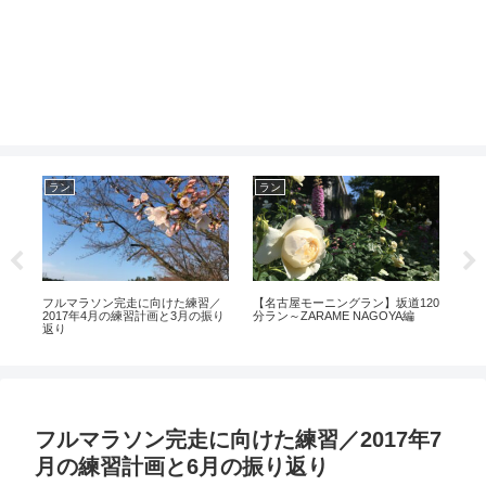
ラン
ラン
マ
メ
フルマラソン完走に向けた練習／
【名古屋モーニングラン】坂道120
名古
2017年4月の練習計画と3月の振り
分ラン～ZARAME NAGOYA編
概要
返り
へ
フルマラソン完走に向けた練習／2017年7
月の練習計画と6月の振り返り