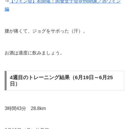
⇒
【ワイン会】初開催！肉食女子会＠moet家／赤ワイン
編
腰が痛くて、ジョグをサボった（汗）。
お酒は適度に飲みましょう。
4週目のトレーニング結果（6月19日～6月25
日）
3時間43分 28.8km