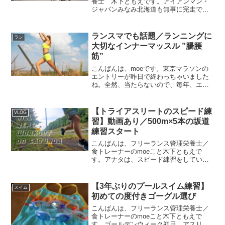
養士 木下ともえです。アイアンマン・
ジャパンみなみ北海道も無事に完走で
き、トライアスロンシーズンも終わった
のでスピーディーにトレーニング記録を
アップしていきます。ともえ練習距離の
ランスマでも話題／ランニングに
ラン
なかにアイアンマン・ジャパ...
大切なインナーマッスル ”腸腰
筋”
こんばんは、moeです。東京マラソンの
エントリーが昨日で終わっちゃいました
ね。全然、当たらないので、毎年、エン
トリーするのを忘れてしまうmoeです。
皆さんは忘れずにエントリーしました
か？さて、今日は8月27日放送のNHKラン
【トライアスリートのスピード練
VLOG
×スマで腸腰筋（...
習】動画あり／500m×5本の坂道
練習スタート
こんばんは、フリーランス管理栄養士／
食トレーナーのmoeこと木下ともえで
す。アナタは、スピード練習をしていま
すか？moeは週1スピード練習として、坂
道練習を始めました。今回の記事では、
moeの週1スピード練習である坂道練習を
【3年ぶりのプールスイム練習】
スイム
はじめた理由、目...
初めての度付きゴーグル選び
こんばんは、フリーランス管理栄養士／
食トレーナーのmoeこと木下ともえで
す。ゴールデンウィーク初日、アスリー