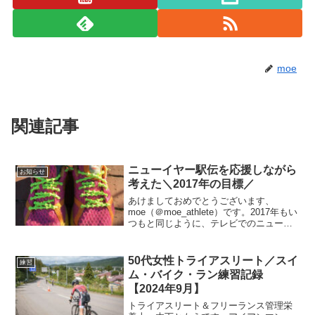
moe
関連記事
ニューイヤー駅伝を応援しながら
お知らせ
考えた＼2017年の目標／
あけましておめでとうございます、
moe（＠moe_athlete）です。2017年もい
つもと同じように、テレビでのニューイ
ヤー駅伝の応援から始まりました。マラ
ソンを始める前には全く興味がなく、ニ
ューイヤー駅伝も箱根駅伝も見たことが
50代女性トライアスリート／スイ
練習
なかった私...
ム・バイク・ラン練習記録
【2024年9月】
トライアスリート＆フリーランス管理栄