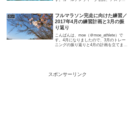
トの皆さんはどのように過ごされました
か？moeは、まずチャレンジ中の朝ロー
ラーをして、いつものようにトレーニン
フルマラソン完走に向けた練習／
ラン
グから始めました（って...
2017年4月の練習計画と3月の振
り返り
こんばんは、moe（＠moe_athlete）で
す。4月になりましたので、3月のトレー
ニングの振り返りと4月の計画を立てまし
た。ランニングの練習を再開して4か月。
少しずつ走る距離も時間も長くすること
ができました。ペースも少しずつ速くな
ってき...
スポンサーリンク