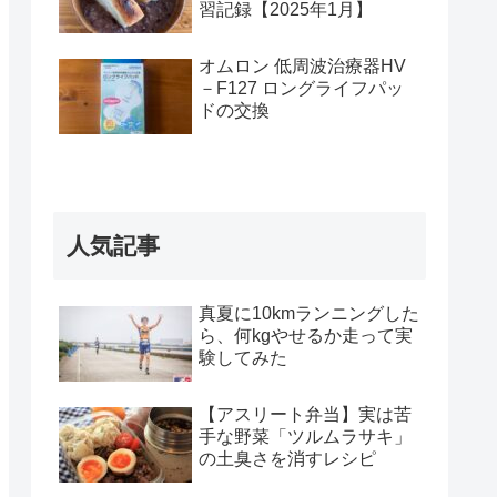
習記録【2025年1月】
オムロン 低周波治療器HV
－F127 ロングライフパッ
ドの交換
人気記事
真夏に10kmランニングした
ら、何kgやせるか走って実
験してみた
【アスリート弁当】実は苦
手な野菜「ツルムラサキ」
の土臭さを消すレシピ