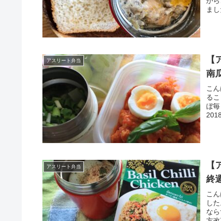
から
まし
【
アスリート弁当
南
こん
るこ
ぼ毎
20
【
アスリート弁当
終
こん
した
なら
方改