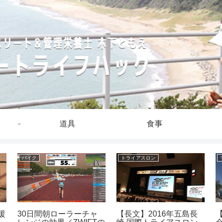
道具
食事
バイク
トライアスロン
援
30日間朝ローラーチャ
【長文】2016年五島長