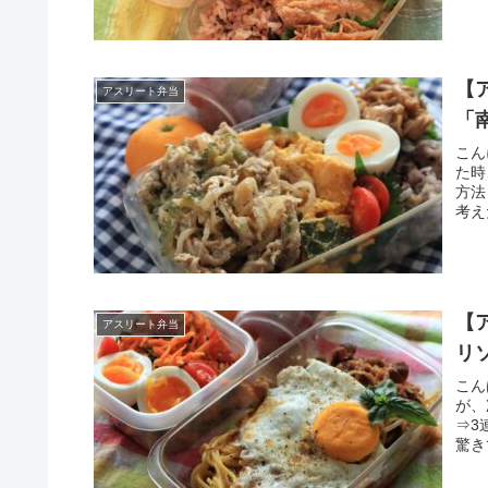
【
アスリート弁当
「
こん
た時
方法
考え
【
アスリート弁当
リ
こん
が、
⇒3
驚き