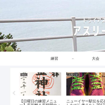
練習
大会
ラン
お知らせ
イアスリ
【日曜日の練習メニュ
ニューイヤー駅伝を応