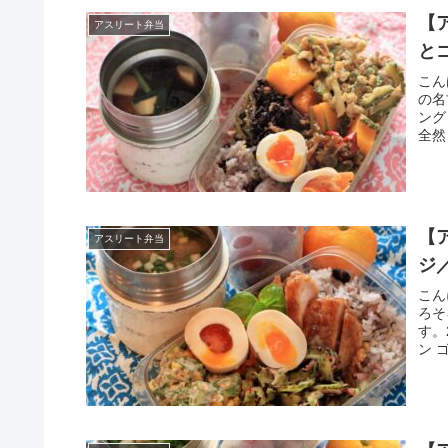
【
アスリート弁当
と
こん
の名
ング
全然
【
アスリート弁当
ジ
こん
ろそ
す。
ン 