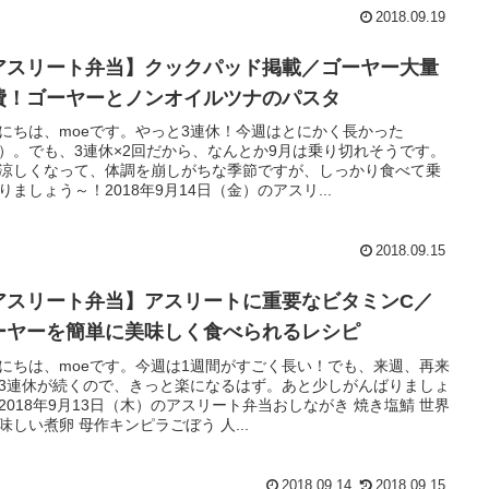
2018.09.19
アスリート弁当】クックパッド掲載／ゴーヤー大量
費！ゴーヤーとノンオイルツナのパスタ
にちは、moeです。やっと3連休！今週はとにかく長かった
）。でも、3連休×2回だから、なんとか9月は乗り切れそうです。
涼しくなって、体調を崩しがちな季節ですが、しっかり食べて乗
りましょう～！2018年9月14日（金）のアスリ...
2018.09.15
アスリート弁当】アスリートに重要なビタミンC／
ーヤーを簡単に美味しく食べられるレシピ
にちは、moeです。今週は1週間がすごく長い！でも、来週、再来
3連休が続くので、きっと楽になるはず。あと少しがんばりましょ
2018年9月13日（木）のアスリート弁当おしながき 焼き塩鯖 世界
味しい煮卵 母作キンピラごぼう 人...
2018.09.14
2018.09.15