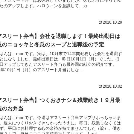
、アスリート弁当はお休みしていましたが、久しぶりに作ってみ
たのアップします。ハロウィンを意識して、カ...
2018.10.29
アスリート弁当】会社を退職します！最終出勤日は
瓜のニョッキと冬瓜のスープと退職後の予定
ばんは、moeです。実は、10月末で14年間勤務した会社を退職す
とになりました。最終出勤日は、昨日10月1日（月）でした。ほ
日アップしてきたアスリート弁当も最終回の献立の紹介です。
18年10月1日（月）のアスリート弁当おしな...
2018.10.02
アスリート弁当】つくおきナシ＆残業続き！９月最
週のお弁当
ばんは、moeです。今週はアスリート弁当アップサボっちゃいま
。週末につくりおきできなかったうえに、毎日、残業しなくては
ず、平日にお料理する心の余裕が持てませんでした（涙）。働き
革？！で、毎日ニコニコ定時退社しています。しかし...