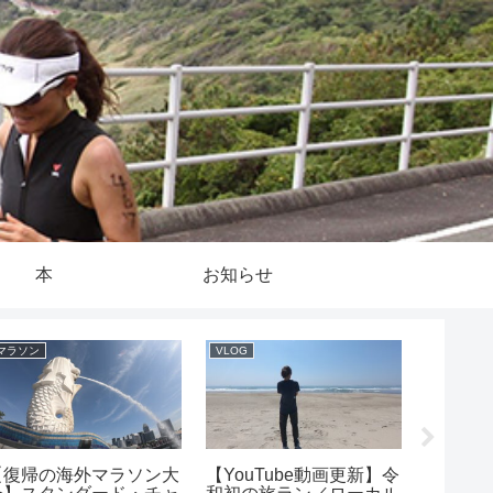
本
お知らせ
マラソン
VLOG
ラン
【復帰の海外マラソン大
【YouTube動画更新】令
フルマ