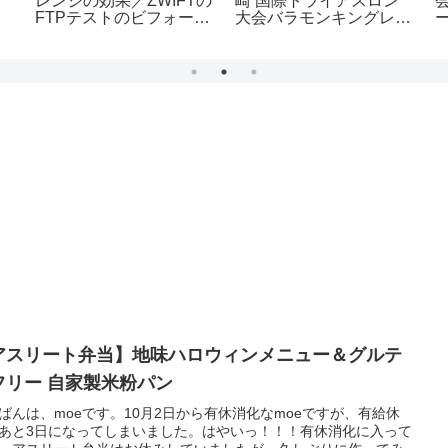
レンジの効果／ZWIFTの
崎 国際トライアスロン
FTPテストのビフォーア
大会バラモンキングレポ
フター
ート
マ
アスリート弁当】地味ハロウィンメニュー＆グルテ
フリー 自家製米粉パン
ばんは、moeです。10月2日から有休消化なmoeですが、有給休
あと3日になってしまいました。はやいっ！！！有休消化に入って