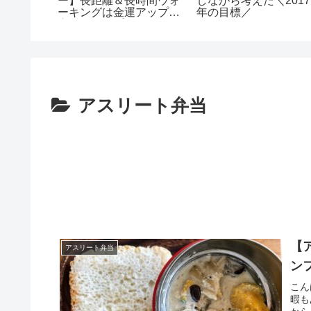
バイク・
ー】長距離＆長時間ウォ
しながら考えた＼2017
024年9
ーキングは金運アップと
年の目標／
恋愛運アップ？
アスリート弁当
【
アスリート弁当
ン
こん
暇も