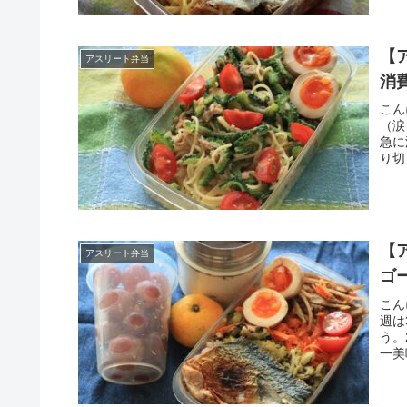
【
アスリート弁当
消
こん
（涙
急に
り切
【
アスリート弁当
ゴ
こん
週は
う。
一美