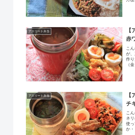
【
アスリート弁当
赤
こん
が、
作り
（金
【
アスリート弁当
チ
こん
ネリ
使っ
か・