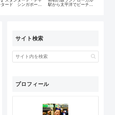
会】スタンダード・チャ
和初の旅ラン／ローカル
た練習／
ータード シンガポール
駅から太平洋でビーチラ
習計画
ラソン 2017
ンニング
サイト検索
プロフィール