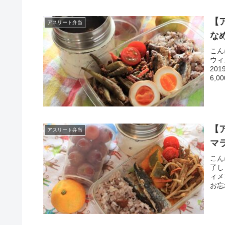
【
アスリート弁当
な
こん
ウィ
20
6,0
【
アスリート弁当
マ
こん
了し
ィメ
お忘